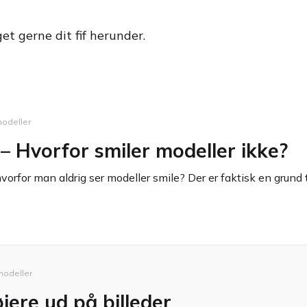
et gerne dit fif herunder.
modeller
 – Hvorfor smiler modeller ikke?
vorfor man aldrig ser modeller smile? Der er faktisk en grund t
modeller
jere ud på billeder