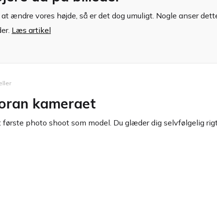
 ændre vores højde, så er det dog umuligt. Nogle anser dette fo
der.
Læs artikel
ller
foran kameraet
dit første photo shoot som model. Du glæder dig selvfølgelig r