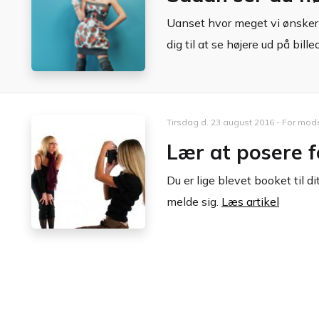
Uanset hvor meget vi ønsker at
dig til at se højere ud på bille
Tirsdag d. 23 august 2016 - For mode
Lær at posere 
Du er lige blevet booket til 
melde sig.
Læs artikel