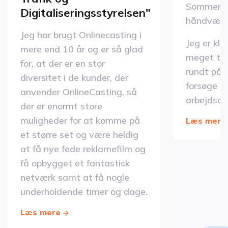
Sommerdah
Digitaliseringsstyrelsen"
håndværk
Jeg har brugt Onlinecasting i
Jeg er klæ
mere end 10 år og er så glad
meget tra
for, at der er en stor
rundt på p
diversitet i de kunder, der
forsøge a
anvender OnlineCasting, så
arbejdsop
der er enormt store
muligheder for at komme på
Læs mere
et større set og være heldig
at få nye fede reklamefilm og
få opbygget et fantastisk
netværk samt at få nogle
underholdende timer og dage.
Læs mere