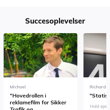
Succesoplevelser
Michael
Richard E
"Hovedrollen i
"Statis
reklamefilm for Sikker
Hold øje 
Trafik og