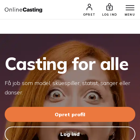
CASTINGS & JOBS
SØG PROFIL
OPRET
LOG IND
MENU
Casting for alle
Få job som model, skuespiller, statist, sanger eller
danser.
Opret profil
Log ind