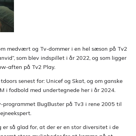
n som medvært og Tv-dommer i en hel sæson på Tv2
id”, som blev indspillet i år 2022, og som ligger
ow-aften på Tv2 Play.
utdoors senest for: Unicef og Skat, og om ganske
M i fodbold med undertegnede her i år 2024.
Tv-programmet BugBuster på Tv3 i rene 2005 til
ejneekspert.
r så glad for, at der er en stor diversitet i de