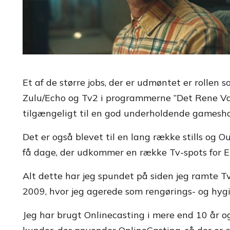
Et af de større jobs, der er udmøntet er rolle
Zulu/Echo og Tv2 i programmerne ”Det Rene Vanv
tilgængeligt til en god underholdende gamesh
Det er også blevet til en lang række stills og O
få dage, der udkommer en række Tv-spots for E
Alt dette har jeg spundet på siden jeg ramte 
2009, hvor jeg agerede som rengørings- og hygi
Jeg har brugt Onlinecasting i mere end 10 år og e