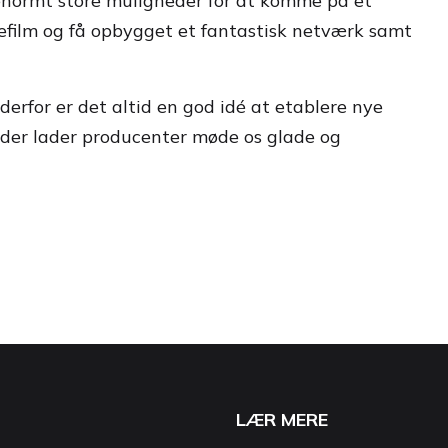
 enormt store muligheder for at komme på et
mefilm og få opbygget et fantastisk netværk samt
 derfor er det altid en god idé at etablere nye
der lader producenter møde os glade og
LÆR MERE