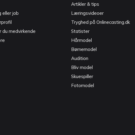
Artikler & tips
g eller job
Læringsvideoer
profil
Tryghed på Onlinecasting.dk
r du medvirkende
Statister
ere
Hårmodel
Børnemodel
Audition
Bliv model
Skuespiller
Fotomodel