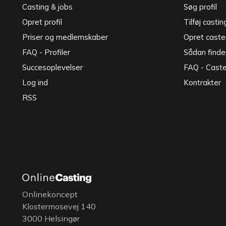
Casting & jobs
Søg profil
Opret profil
Tilføj castin
Priser og medlemskaber
Opret caster
FAQ - Profiler
Sådan finde
Succesoplevelser
FAQ - Cast
Log ind
Kontrakter
RSS
Onlinekoncept
Klostermosevej 140
3000 Helsingør