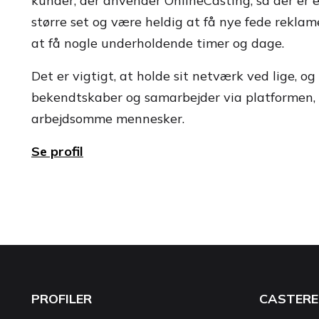
kunder, der anvender OnlineCasting, så der er
større set og være heldig at få nye fede rekla
at få nogle underholdende timer og dage.
Det er vigtigt, at holde sit netværk ved lige, og
bekendtskaber og samarbejder via platformen, 
arbejdsomme mennesker.
Se profil
PROFILER
CASTERE