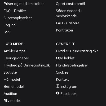
Priser og medlemskaber
Opret casterprofil
FAQ - Profiler
Sådan finder du
medvirkende
Succesoplevelser
FAQ - Castere
Log ind
Kontrakter
RSS
LÆR MERE
GENERELT
Artikler & tips
Hvad er Onlinecasting.dk?
Læringsvideoer
Mød holdet
Tryghed på Onlinecasting.dk
Handelsbetingelser
Statister
Cookies
Hårmodel
Kontakt
Børnemodel
Instagram
Audition
Facebook
Bliv model