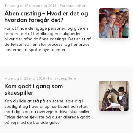
Torsdag d. 17 december 2015 - For skuespillere
Åben casting – Hvad er det og
hvordan foregår det?
For at finde de rigtige personer, og give en
bredere del af befolkningen muligheden,
bliver der afholdt åbne castings. Det er et af
de første led i en stor process, og her prøver
casterne, at spotte nye talenter.
Mandag d. 23 maj 2016 - For skuespillere
Kom godt i gang som
skuespiller
Kan du lide at stå på en scene, sole dig i
spotlight og have al opmærksomhed rettet
mod dig, kan du overveje at blive skuespiller.
Følge denne tjekliste og du er allerede godt
på vej mod de bonede gulve.