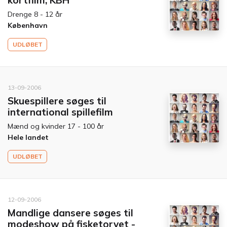
kortfilm, KBH
Drenge 8 - 12 år
København
UDLØBET
13-09-2006
Skuespillere søges til
international spillefilm
Mænd og kvinder 17 - 100 år
Hele landet
UDLØBET
12-09-2006
Mandlige dansere søges til
modeshow på fisketorvet -