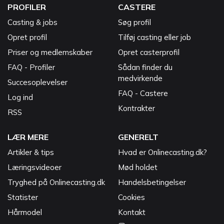
PROFILER
CASTERE
Casting & jobs
Søg profil
Opret profil
Tilføj casting eller job
Priser og medlemskaber
Opret casterprofil
FAQ - Profiler
Sådan finder du
medvirkende
Succesoplevelser
FAQ - Castere
Log ind
Kontrakter
RSS
LÆR MERE
GENERELT
Artikler & tips
Hvad er Onlinecasting.dk?
Læringsvideoer
Mød holdet
Tryghed på Onlinecasting.dk
Handelsbetingelser
Statister
Cookies
Hårmodel
Kontakt