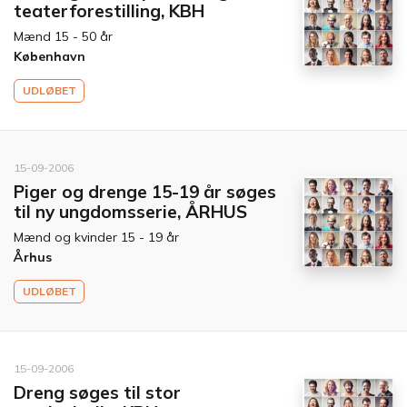
teaterforestilling, KBH
Mænd 15 - 50 år
København
UDLØBET
15-09-2006
Piger og drenge 15-19 år søges
til ny ungdomsserie, ÅRHUS
Mænd og kvinder 15 - 19 år
Århus
UDLØBET
15-09-2006
Dreng søges til stor