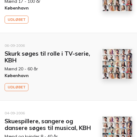
Mænd 17 - 100 år
København
UDLØBET
06-09-2006
Skurk søges til rolle i TV-serie,
KBH
Mænd 20 - 60 år
København
UDLØBET
04-09-2006
Skuespillere, sangere og
dansere søges til musical, KBH
Mænd og kvinder 8 - 40 år