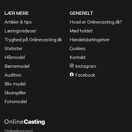
LÆR MERE
GENERELT
Artikler & tips
Hvad er Onlinecasting.dk?
Læringsvideoer
Mød holdet
Tryghed på Onlinecasting.dk
Handelsbetingelser
Statister
Cookies
Hårmodel
Kontakt
Børnemodel
Instagram
Audition
Facebook
Bliv model
Skuespiller
Fotomodel
Onlinekoncept