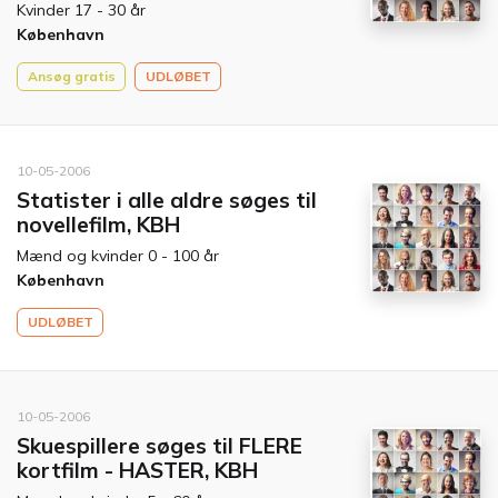
Kvinder 17 - 30 år
København
Ansøg gratis
UDLØBET
10-05-2006
Statister i alle aldre søges til
novellefilm, KBH
Mænd og kvinder 0 - 100 år
København
UDLØBET
10-05-2006
Skuespillere søges til FLERE
kortfilm - HASTER, KBH