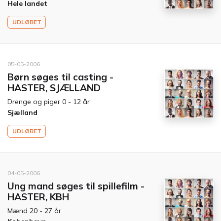
Hele landet
UDLØBET
05-05-2006
Børn søges til casting -
HASTER, SJÆLLAND
Drenge og piger 0 - 12 år
Sjælland
UDLØBET
04-05-2006
Ung mand søges til spillefilm -
HASTER, KBH
Mænd 20 - 27 år