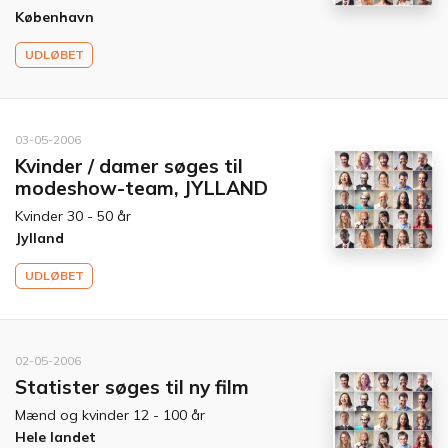
København
UDLØBET
03-05-2006
Kvinder / damer søges til
modeshow-team, JYLLAND
Kvinder 30 - 50 år
Jylland
UDLØBET
02-05-2006
Statister søges til ny film
Mænd og kvinder 12 - 100 år
Hele landet