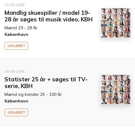
31-05-2006
Mandlig skuespiller / model 19-
28 år søges til musik video, KBH
Mænd 19 - 28 år
København
UDLØBET
30-05-2006
Statister 25 år + søges til TV-
serie, KBH
Mænd og kvinder 25 - 100 år
København
UDLØBET