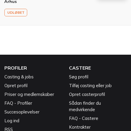
Århus
UDLØBET
PROFILER
CASTERE
Casting & jobs
Søg profil
Opret profil
Tilføj casting eller job
Priser og medlemskaber
Opret casterprofil
FAQ - Profiler
Sådan finder du
medvirkende
Succesoplevelser
FAQ - Castere
Log ind
Kontrakter
RSS