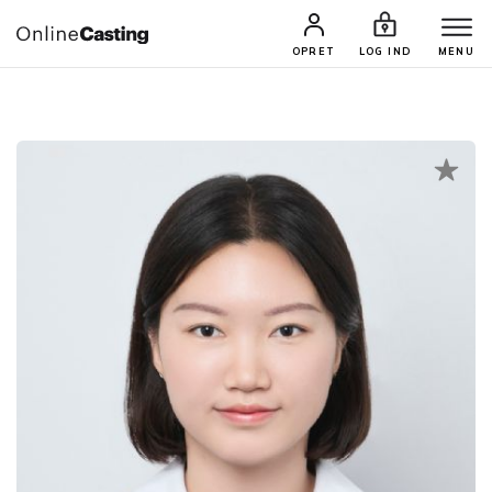
CASTINGS & JOBS
SØG PROFIL
OPRET
LOG IND
MENU