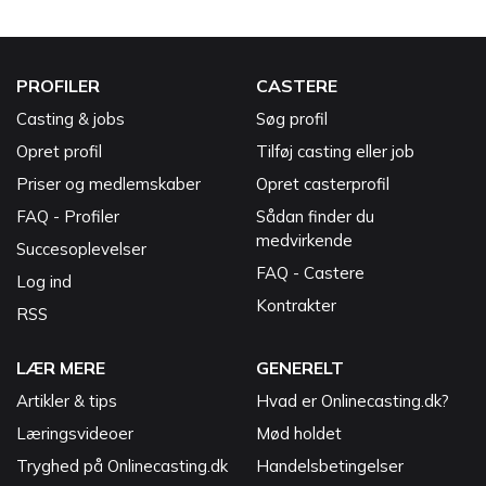
PROFILER
CASTERE
Casting & jobs
Søg profil
Opret profil
Tilføj casting eller job
Priser og medlemskaber
Opret casterprofil
FAQ - Profiler
Sådan finder du
medvirkende
Succesoplevelser
FAQ - Castere
Log ind
Kontrakter
RSS
LÆR MERE
GENERELT
Artikler & tips
Hvad er Onlinecasting.dk?
Læringsvideoer
Mød holdet
Tryghed på Onlinecasting.dk
Handelsbetingelser