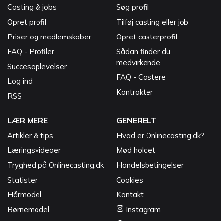
Casting & jobs
Søg profil
Opret profil
Tilføj casting eller job
Priser og medlemskaber
Opret casterprofil
FAQ - Profiler
Sådan finder du
medvirkende
Succesoplevelser
FAQ - Castere
Log ind
Kontrakter
RSS
LÆR MERE
GENERELT
Artikler & tips
Hvad er Onlinecasting.dk?
Læringsvideoer
Mød holdet
Tryghed på Onlinecasting.dk
Handelsbetingelser
Statister
Cookies
Hårmodel
Kontakt
Børnemodel
Instagram