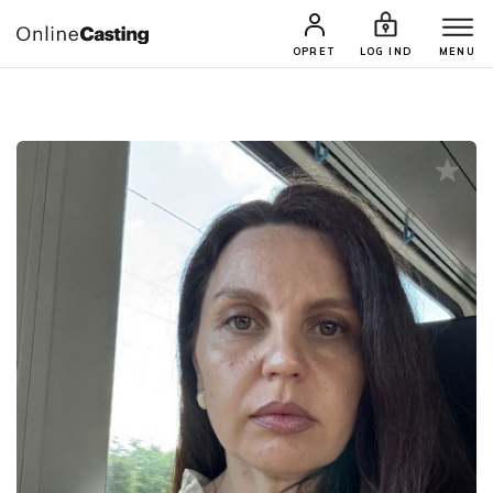
CASTINGS & JOBS
SØG PROFIL
OPRET
LOG IND
MENU