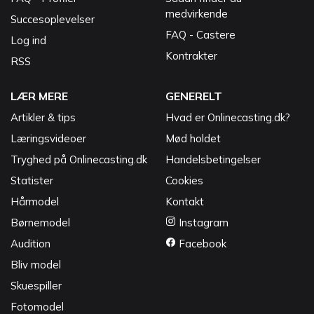
medvirkende
Succesoplevelser
FAQ - Castere
Log ind
Kontrakter
RSS
LÆR MERE
GENERELT
Artikler & tips
Hvad er Onlinecasting.dk?
Læringsvideoer
Mød holdet
Tryghed på Onlinecasting.dk
Handelsbetingelser
Statister
Cookies
Hårmodel
Kontakt
Børnemodel
Instagram
Audition
Facebook
Bliv model
Skuespiller
Fotomodel