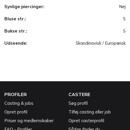
Synlige piercinger:
Nej
Bluse str.:
S
Bukse str.:
S
Udseende:
Skandinavisk / Europæisk
PROFILER
CASTERE
Casting & jobs
Søg profil
Opret profil
Tilføj casting eller job
Priser og medlemskaber
Opret casterprofil
FAQ - Profiler
Sådan finder du