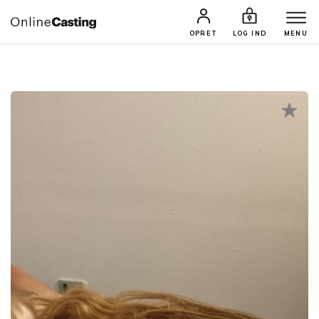
CASTINGS & JOBS
SØG PROFIL
OPRET
LOG IND
MENU