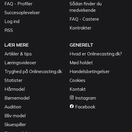
FAQ - Profiler
Sådan finder du
medvirkende
Succesoplevelser
FAQ - Castere
Log ind
Kontrakter
RSS
LÆR MERE
GENERELT
Artikler & tips
Hvad er Onlinecasting.dk?
Læringsvideoer
Mød holdet
Tryghed på Onlinecasting.dk
Handelsbetingelser
Statister
Cookies
Hårmodel
Kontakt
Børnemodel
Instagram
Audition
Facebook
Bliv model
Skuespiller