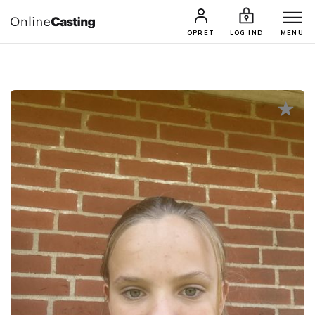
CASTINGS & JOBS
SØG PROFIL
OPRET
LOG IND
MENU