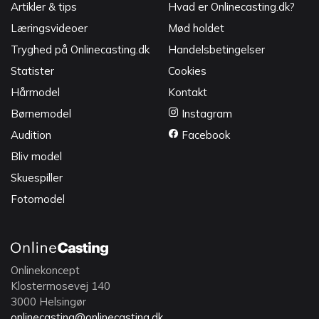
Artikler & tips
Hvad er Onlinecasting.dk?
Læringsvideoer
Mød holdet
Tryghed på Onlinecasting.dk
Handelsbetingelser
Statister
Cookies
Hårmodel
Kontakt
Børnemodel
Instagram
Audition
Facebook
Bliv model
Skuespiller
Fotomodel
Onlinekoncept
Klostermosevej 140
3000 Helsingør
onlinecasting@onlinecasting.dk