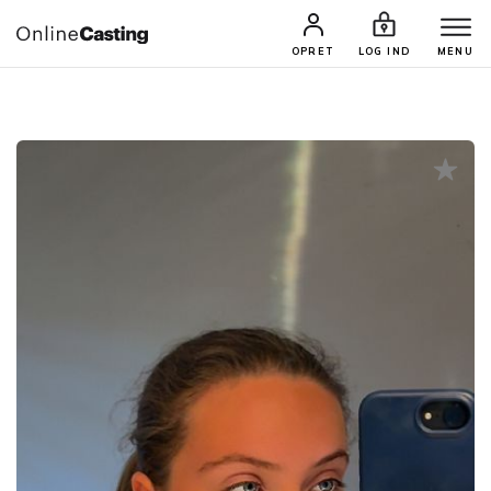
CASTINGS & JOBS
SØG PROFIL
OPRET
LOG IND
MENU