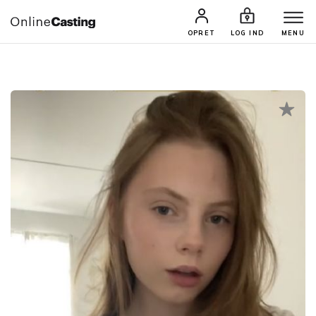
CASTINGS & JOBS
SØG PROFIL
OPRET
LOG IND
MENU