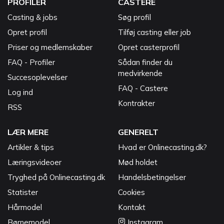
PROFILER
CASTERE
Casting & jobs
Søg profil
Opret profil
Tilføj casting eller job
Priser og medlemskaber
Opret casterprofil
FAQ - Profiler
Sådan finder du
medvirkende
Succesoplevelser
FAQ - Castere
Log ind
Kontrakter
RSS
LÆR MERE
GENERELT
Artikler & tips
Hvad er Onlinecasting.dk?
Læringsvideoer
Mød holdet
Tryghed på Onlinecasting.dk
Handelsbetingelser
Statister
Cookies
Hårmodel
Kontakt
Børnemodel
Instagram