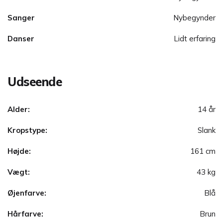
Sanger
Nybegynder
Danser
Lidt erfaring
Udseende
Alder:
14 år
Kropstype:
Slank
Højde:
161 cm
Vægt:
43 kg
Øjenfarve:
Blå
Hårfarve:
Brun