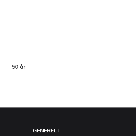
50 år
GENERELT