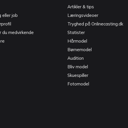
Artikler & tips
g eller job
Læringsvideoer
profil
Tryghed på Onlinecasting.dk
r du medvirkende
Statister
ere
Hårmodel
Børnemodel
Audition
Bliv model
Skuespiller
Fotomodel