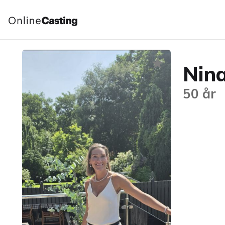
Nin
50 år