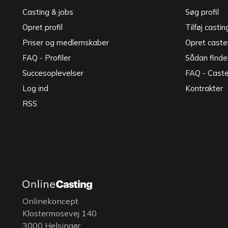
Casting & jobs
Søg profil
Opret profil
Tilføj castin
Priser og medlemskaber
Opret caster
FAQ - Profiler
Sådan finde
Succesoplevelser
FAQ - Cast
Log ind
Kontrakter
RSS
Onlinekoncept
Klostermosevej 140
3000 Helsingør