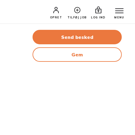
OPRET
TILFØJ JOB
LOG IND
MENU
Send besked
Gem