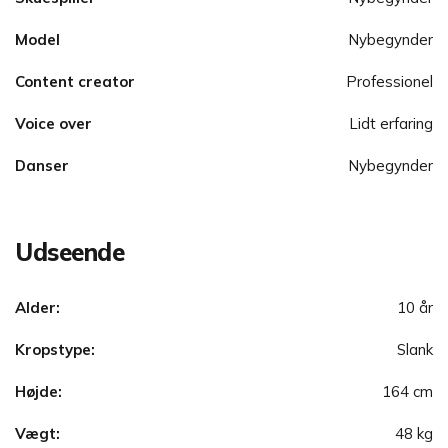
Model
Nybegynder
Content creator
Professionel
Voice over
Lidt erfaring
Danser
Nybegynder
Udseende
Alder:
10 år
Kropstype:
Slank
Højde:
164 cm
Vægt:
48 kg