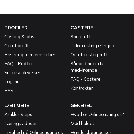
PROFILER
CASTERE
Casting & jobs
Søg profil
Opret profil
Tilføj casting eller job
Priser og medlemskaber
Opret casterprofil
FAQ - Profiler
Sådan finder du
medvirkende
Succesoplevelser
FAQ - Castere
Log ind
Kontrakter
RSS
LÆR MERE
GENERELT
Artikler & tips
Hvad er Onlinecasting.dk?
Læringsvideoer
Mød holdet
Tryghed på Onlinecasting.dk
Handelsbetingelser