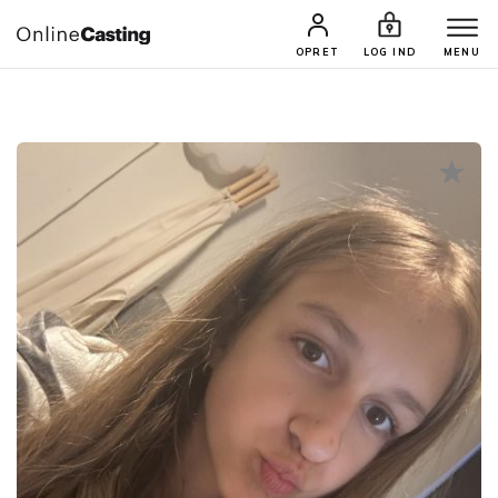
CASTINGS & JOBS
SØG PROFIL
OPRET
LOG IND
MENU