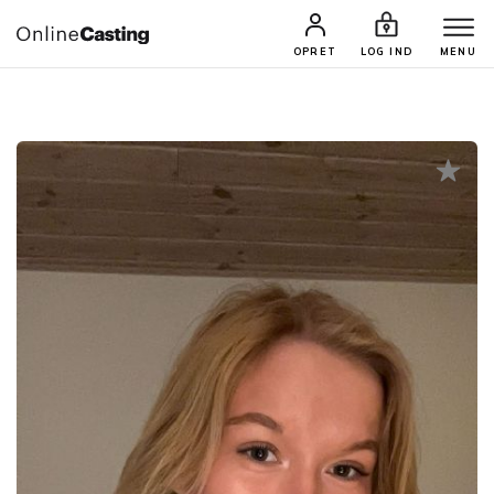
CASTINGS & JOBS
SØG PROFIL
OPRET
LOG IND
MENU