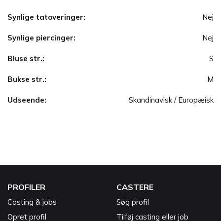
Synlige tatoveringer:
Nej
Synlige piercinger:
Nej
Bluse str.:
S
Bukse str.:
M
Udseende:
Skandinavisk / Europæisk
PROFILER
CASTERE
Casting & jobs
Søg profil
Opret profil
Tilføj casting eller job