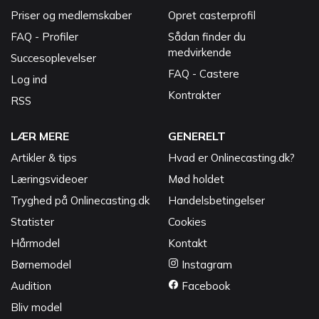
Priser og medlemskaber
Opret casterprofil
FAQ - Profiler
Sådan finder du
medvirkende
Succesoplevelser
FAQ - Castere
Log ind
Kontrakter
RSS
LÆR MERE
GENERELT
Artikler & tips
Hvad er Onlinecasting.dk?
Læringsvideoer
Mød holdet
Tryghed på Onlinecasting.dk
Handelsbetingelser
Statister
Cookies
Hårmodel
Kontakt
Børnemodel
Instagram
Audition
Facebook
Bliv model