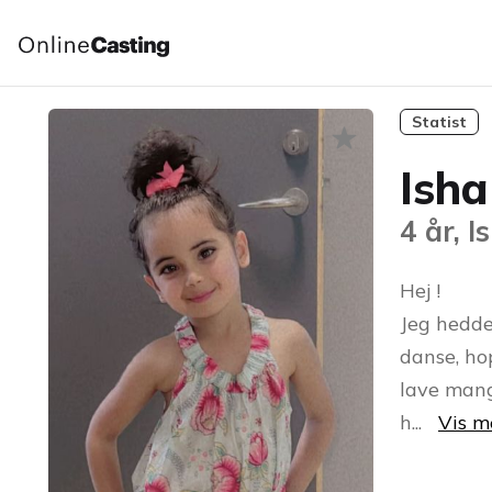
Statist
Isha
4 år, I
Hej !
Jeg hedder
danse, hop
lave mange
h
...
Vis m