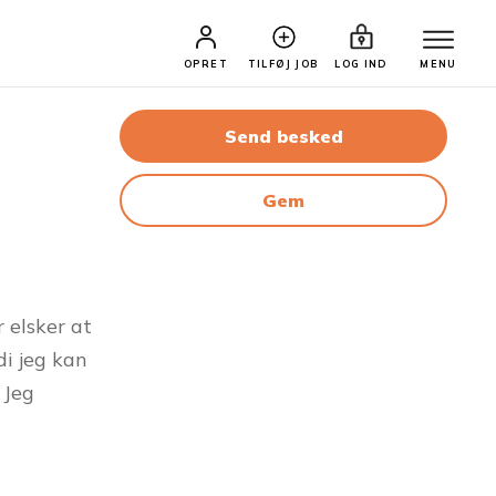
OPRET
TILFØJ JOB
LOG IND
MENU
Send besked
Gem
r elsker at
di jeg kan
 Jeg