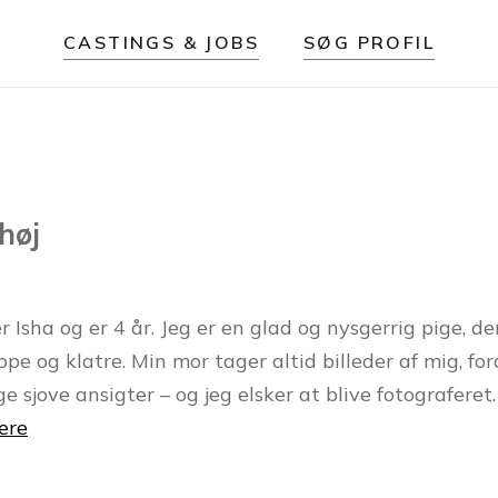
CASTINGS & JOBS
SØG PROFIL
shøj
 Isha og er 4 år. Jeg er en glad og nysgerrig pige, de
pe og klatre. Min mor tager altid billeder af mig, for
 sjove ansigter – og jeg elsker at blive fotograferet.
ere