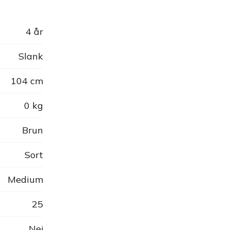
4 år
Slank
104 cm
0 kg
Brun
Sort
Medium
25
Nej