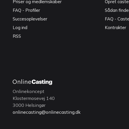
Priser og medlemskaber
Opret caster
FAQ - Profiler
Sådan finde
Succesoplevelser
FAQ - Cast
Log ind
Kontrakter
RSS
Onlinekoncept
Klostermosevej 140
3000 Helsingør
onlinecasting@onlinecasting.dk