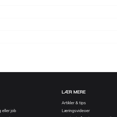
LÆR MERE
Artikler & tips
g eller job
Læringsvideoer