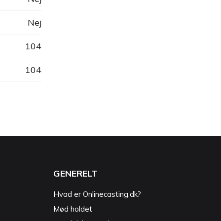
Nej
104
104
GENERELT
Hvad er Onlinecasting.dk?
Mød holdet