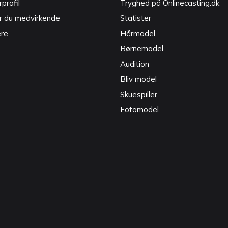
profil
Tryghed på Onlinecasting.dk
r du medvirkende
Statister
ere
Hårmodel
Børnemodel
Audition
Bliv model
Skuespiller
Fotomodel