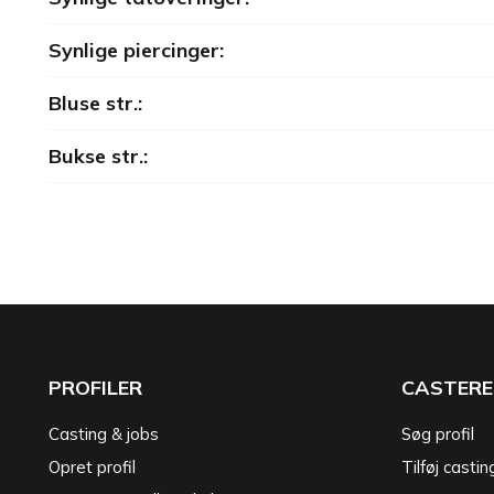
Synlige piercinger:
Bluse str.:
Bukse str.:
PROFILER
CASTERE
Casting & jobs
Søg profil
Opret profil
Tilføj castin