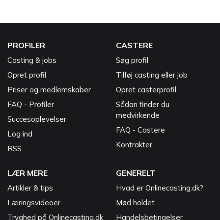
PROFILER
CASTERE
Casting & jobs
Søg profil
Opret profil
Tilføj casting eller job
Priser og medlemskaber
Opret casterprofil
FAQ - Profiler
Sådan finder du
medvirkende
Succesoplevelser
FAQ - Castere
Log ind
Kontrakter
RSS
LÆR MERE
GENERELT
Artikler & tips
Hvad er Onlinecasting.dk?
Læringsvideoer
Mød holdet
Tryghed på Onlinecasting.dk
Handelsbetingelser