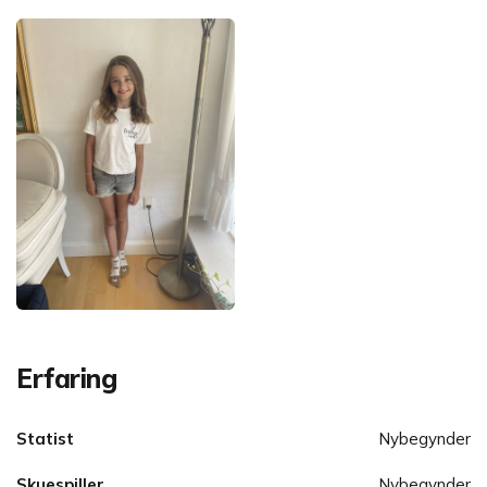
Erfaring
Statist
Nybegynder
Skuespiller
Nybegynder