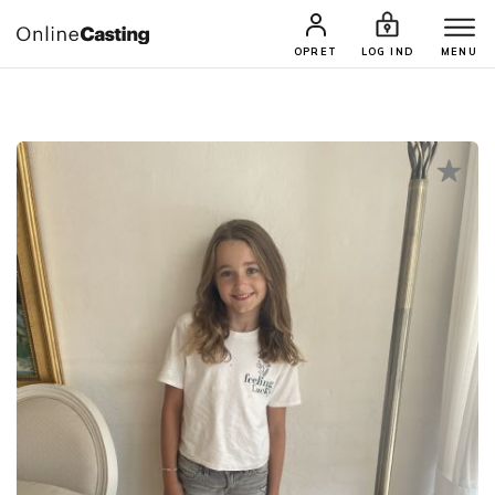
CASTINGS & JOBS
SØG PROFIL
OPRET
LOG IND
MENU