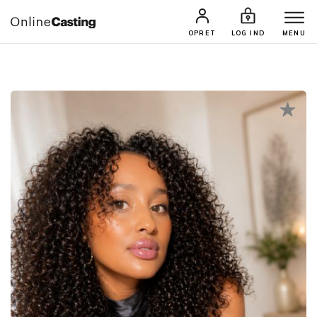
CASTINGS & JOBS
SØG PROFIL
OPRET
LOG IND
MENU