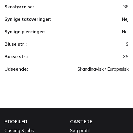
Skostørrelse:
38
Synlige tatoveringer:
Nej
Synlige piercinger:
Nej
Bluse str.:
S
Bukse str.:
XS
Udseende:
Skandinavisk / Europæisk
PROFILER
CASTERE
Casting & jobs
Søg profil