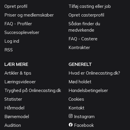
Opret profil
Tilføj casting eller job
Priser og medlemskaber
Opret casterprofil
FAQ - Profiler
Sådan finder du
medvirkende
Succesoplevelser
FAQ - Castere
Log ind
Kontrakter
RSS
LÆR MERE
GENERELT
Artikler & tips
Hvad er Onlinecasting.dk?
Læringsvideoer
Mød holdet
Tryghed på Onlinecasting.dk
Handelsbetingelser
Statister
Cookies
Hårmodel
Kontakt
Børnemodel
Instagram
Audition
Facebook