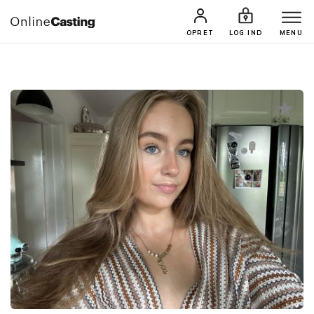
CASTINGS & JOBS
SØG PROFIL
OPRET
LOG IND
MENU