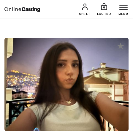
CASTINGS & JOBS
SØG PROFIL
OPRET
LOG IND
MENU