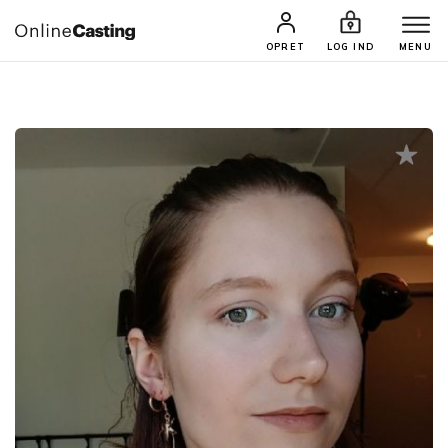
CASTINGS & JOBS
SØG PROFIL
OPRET
LOG IND
MENU