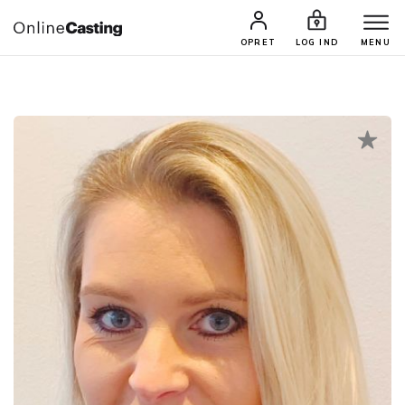
CASTINGS & JOBS
SØG PROFIL
OPRET
LOG IND
MENU