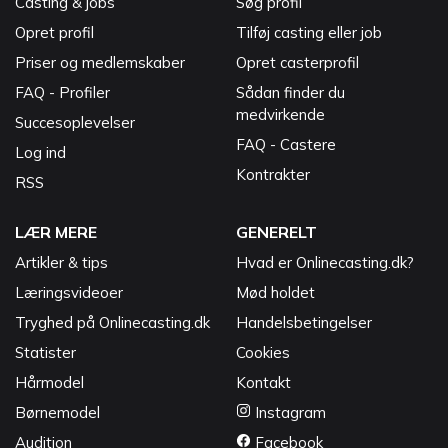
Casting & jobs
Søg profil
Opret profil
Tilføj casting eller job
Priser og medlemskaber
Opret casterprofil
FAQ - Profiler
Sådan finder du
medvirkende
Succesoplevelser
FAQ - Castere
Log ind
Kontrakter
RSS
LÆR MERE
GENERELT
Artikler & tips
Hvad er Onlinecasting.dk?
Læringsvideoer
Mød holdet
Tryghed på Onlinecasting.dk
Handelsbetingelser
Statister
Cookies
Hårmodel
Kontakt
Børnemodel
Instagram
Audition
Facebook