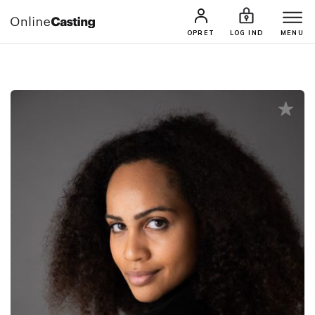
CASTINGS & JOBS
SØG PROFIL
OPRET
LOG IND
MENU