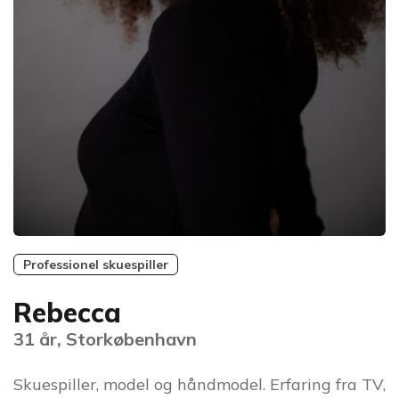
Professionel skuespiller
Rebecca
31 år, Storkøbenhavn
Skuespiller, model og håndmodel. Erfaring fra TV,