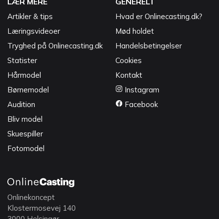
LÆR MERE
GENERELT
Artikler & tips
Hvad er Onlinecasting.dk?
Læringsvideoer
Mød holdet
Tryghed på Onlinecasting.dk
Handelsbetingelser
Statister
Cookies
Hårmodel
Kontakt
Børnemodel
Instagram
Audition
Facebook
Bliv model
Skuespiller
Fotomodel
Onlinekoncept
Klostermosevej 140
3000 Helsingør