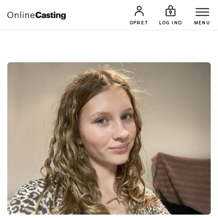
CASTINGS & JOBS
SØG PROFIL
OPRET
LOG IND
MENU