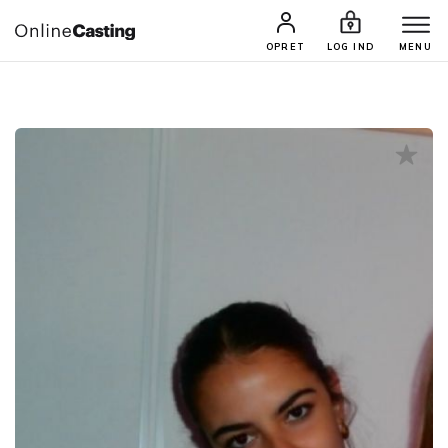
CASTINGS & JOBS
SØG PROFIL
OPRET
LOG IND
MENU