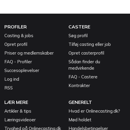
PROFILER
CASTERE
Casting & jobs
Søg profil
Opret profil
Tilføj casting eller job
Priser og medlemskaber
Opret casterprofil
FAQ - Profiler
Sådan finder du
medvirkende
Succesoplevelser
FAQ - Castere
Log ind
Kontrakter
RSS
LÆR MERE
GENERELT
Artikler & tips
Hvad er Onlinecasting.dk?
Læringsvideoer
Mød holdet
Tryghed på Onlinecasting.dk
Handelsbetingelser