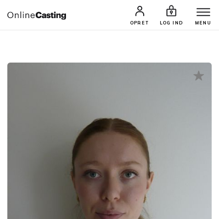
CASTINGS & JOBS
SØG PROFIL
OPRET
LOG IND
MENU