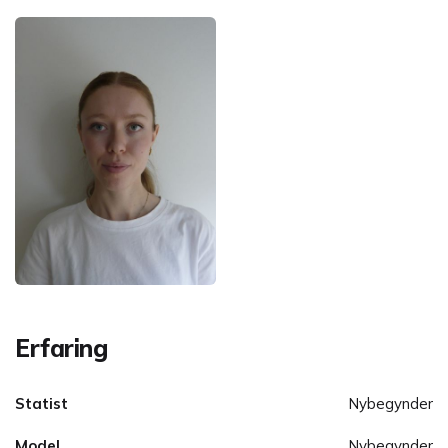
Erfaring
Statist
Nybegynder
Model
Nybegynder