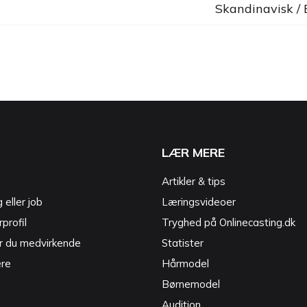
Skandinavisk /
LÆR MERE
Artikler & tips
g eller job
Læringsvideoer
profil
Tryghed på Onlinecasting.dk
r du medvirkende
Statister
ere
Hårmodel
Børnemodel
Audition