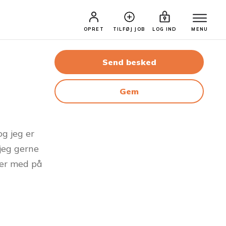
OPRET
TILFØJ JOB
LOG IND
MENU
Send besked
Gem
g jeg er
jeg gerne
ser med på