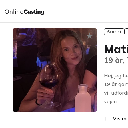
Statist
Mati
19 år,
Hej, jeg 
19 år gam
vil udfor
vejen.
J
...
Vis m