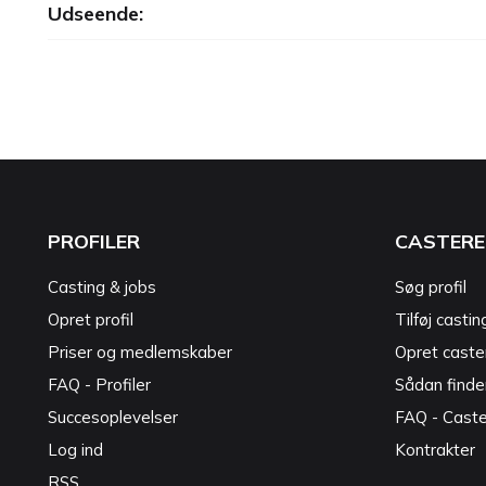
Udseende:
PROFILER
CASTERE
Casting & jobs
Søg profil
Opret profil
Tilføj castin
Priser og medlemskaber
Opret caster
FAQ - Profiler
Sådan finde
Succesoplevelser
FAQ - Cast
Log ind
Kontrakter
RSS