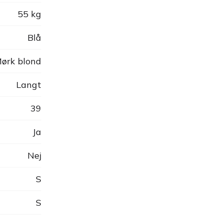
55 kg
Blå
ørk blond
Langt
39
Ja
Nej
S
S