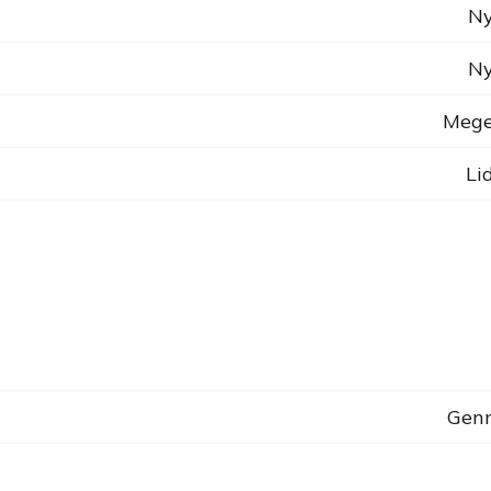
Ny
Ny
Mege
Li
Genn