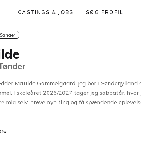
CASTINGS & JOBS
SØG PROFIL
Sanger
lde
 Tønder
hedder Matilde Gammelgaard, jeg bor i Sønderjylland o
mel. I skoleåret 2026/2027 tager jeg sabbatår, hvor 
dre mig selv, prøve nye ting og få spændende oplevel
ere