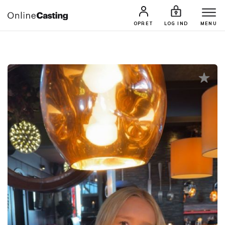
CASTINGS & JOBS
SØG PROFIL
OPRET
LOG IND
MENU