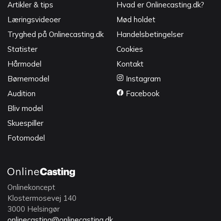
Artikler & tips
Hvad er Onlinecasting.dk?
Læringsvideoer
Mød holdet
Tryghed på Onlinecasting.dk
Handelsbetingelser
Statister
Cookies
Hårmodel
Kontakt
Børnemodel
Instagram
Audition
Facebook
Bliv model
Skuespiller
Fotomodel
Onlinekoncept
Klostermosevej 140
3000 Helsingør
onlinecasting@onlinecasting.dk