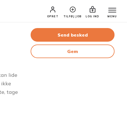
OPRET
TILFØJ JOB
LOG IND
MENU
Send besked
Gem
an lide
 ikke
te, tage