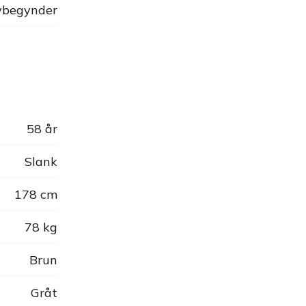
begynder
58 år
Slank
178 cm
78 kg
Brun
Gråt