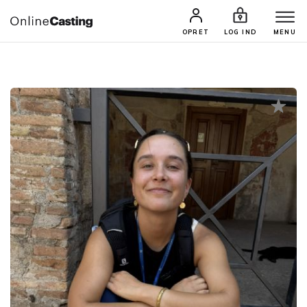
CASTINGS & JOBS
SØG PROFIL
OPRET
LOG IND
MENU