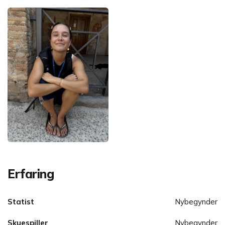
Erfaring
Statist
Nybegynder
Skuespiller
Nybegynder