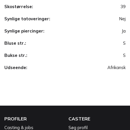
Skostørrelse:
39
Synlige tatoveringer:
Nej
Synlige piercinger:
Ja
Bluse str.:
S
Bukse str.:
S
Udseende:
Afrikansk
PROFILER
CASTERE
Casting & jobs
Søg profil