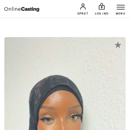
CASTINGS & JOBS
SØG PROFIL
OPRET
LOG IND
MENU