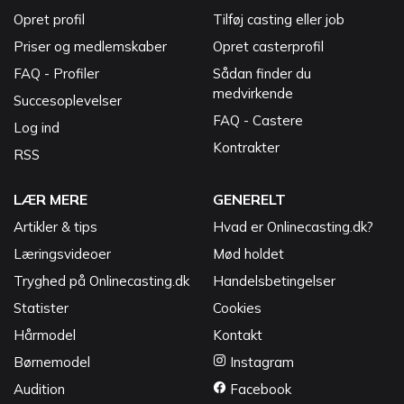
Opret profil
Tilføj casting eller job
Priser og medlemskaber
Opret casterprofil
FAQ - Profiler
Sådan finder du
medvirkende
Succesoplevelser
FAQ - Castere
Log ind
Kontrakter
RSS
LÆR MERE
GENERELT
Artikler & tips
Hvad er Onlinecasting.dk?
Læringsvideoer
Mød holdet
Tryghed på Onlinecasting.dk
Handelsbetingelser
Statister
Cookies
Hårmodel
Kontakt
Børnemodel
Instagram
Audition
Facebook