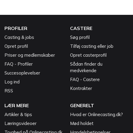
PROFILER
CASTERE
Casting & jobs
Søg profil
Opret profil
Tilføj casting eller job
Priser og medlemskaber
Opret casterprofil
FAQ - Profiler
Sådan finder du
medvirkende
Succesoplevelser
FAQ - Castere
Log ind
Kontrakter
RSS
LÆR MERE
GENERELT
Artikler & tips
Hvad er Onlinecasting.dk?
Læringsvideoer
Mød holdet
Tryghed på Onlinecasting.dk
Handelsbetingelser