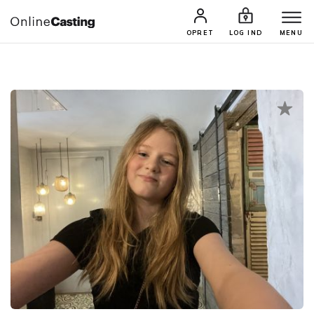
CASTINGS & JOBS
SØG PROFIL
OPRET
LOG IND
MENU