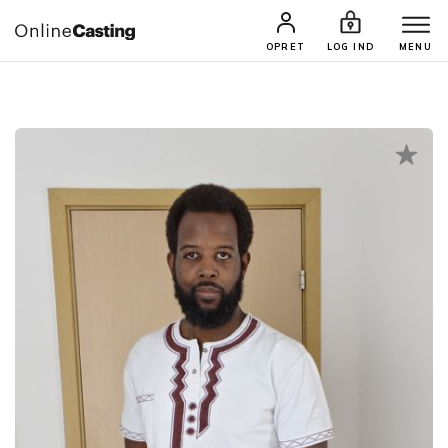
CASTINGS & JOBS
SØG PROFIL
OPRET
LOG IND
MENU