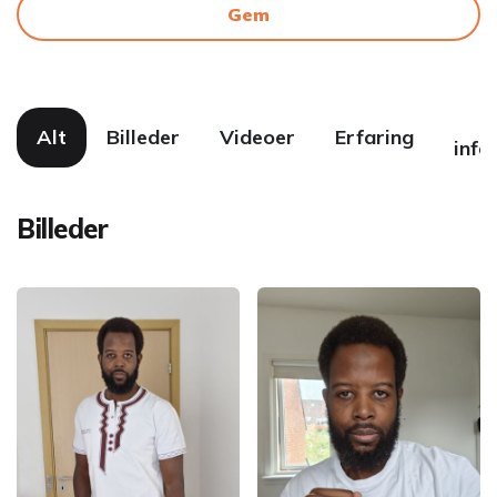
Gem
F
Alt
Billeder
Videoer
Erfaring
info
Billeder