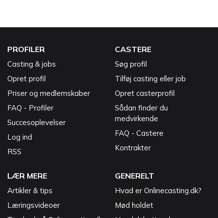
PROFILER
CASTERE
Casting & jobs
Søg profil
Opret profil
Tilføj casting eller job
Priser og medlemskaber
Opret casterprofil
FAQ - Profiler
Sådan finder du
medvirkende
Succesoplevelser
FAQ - Castere
Log ind
Kontrakter
RSS
LÆR MERE
GENERELT
Artikler & tips
Hvad er Onlinecasting.dk?
Læringsvideoer
Mød holdet