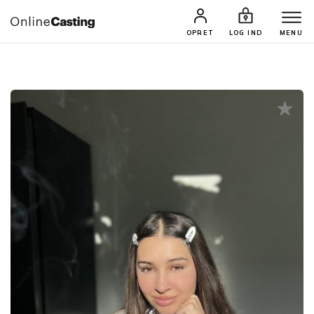
CASTINGS & JOBS
SØG PROFIL
OPRET
LOG IND
MENU