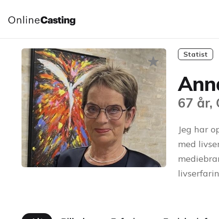
Statist
Ann
67 år,
Jeg har op
med livse
mediebran
livserfari