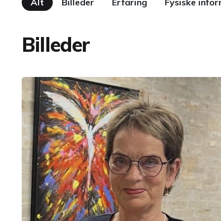
Alt
Billeder
Erfaring
Fysiske info
Billeder