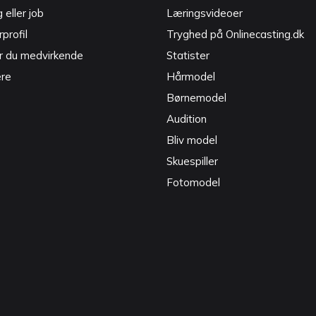
g eller job
Læringsvideoer
profil
Tryghed på Onlinecasting.dk
r du medvirkende
Statister
ere
Hårmodel
Børnemodel
Audition
Bliv model
Skuespiller
Fotomodel