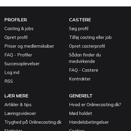
PROFILER
CASTERE
Casting & jobs
Søg profil
Opret profil
Tilføj casting eller job
Priser og medlemskaber
Opret casterprofil
FAQ - Profiler
Sådan finder du
medvirkende
Succesoplevelser
FAQ - Castere
Log ind
Kontrakter
RSS
LÆR MERE
GENERELT
Artikler & tips
Hvad er Onlinecasting.dk?
Læringsvideoer
Mød holdet
Tryghed på Onlinecasting.dk
Handelsbetingelser
Statister
Cookies