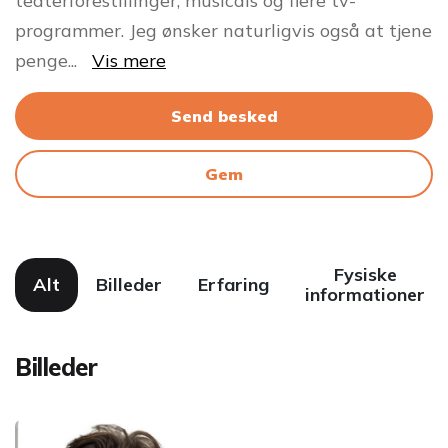
teaterforestillinger, musicals og flere tv-
programmer. Jeg ønsker naturligvis også at tjene
penge
...
Vis mere
Send besked
Gem
Fysiske
Alt
Billeder
Erfaring
informationer
Billeder