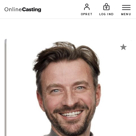
CASTINGS & JOBS
SØG PROFIL
OPRET
LOG IND
MENU