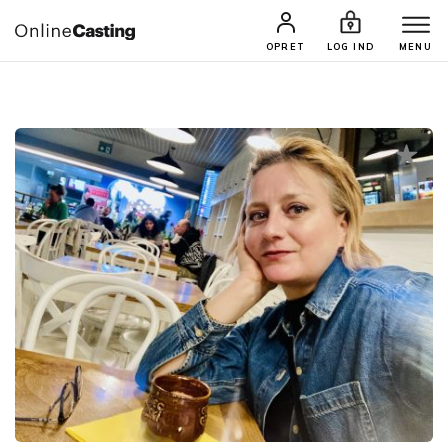
CASTINGS & JOBS
SØG PROFIL
OPRET
LOG IND
MENU