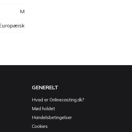
M
 Europæisk
GENERELT
Hvad er Onlinecasting.dk?
Mød holdet
Handelsbetingelser
Cookies