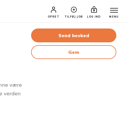
OPRET
TILFØJ JOB
LOG IND
MENU
Send besked
Gem
unne være
e verden