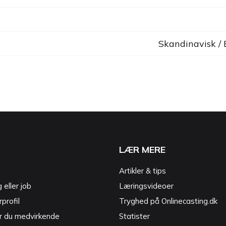
Skandinavisk /
LÆR MERE
Artikler & tips
g eller job
Læringsvideoer
profil
Tryghed på Onlinecasting.dk
r du medvirkende
Statister