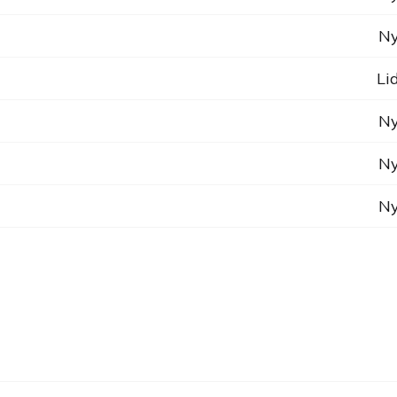
Ny
Li
Ny
Ny
Ny