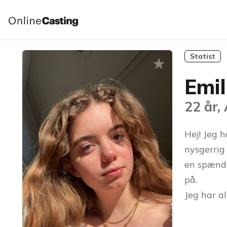
Statist
Emil
22 år,
Hej! Jeg h
nysgerrig
en spænde
på.
Jeg har a