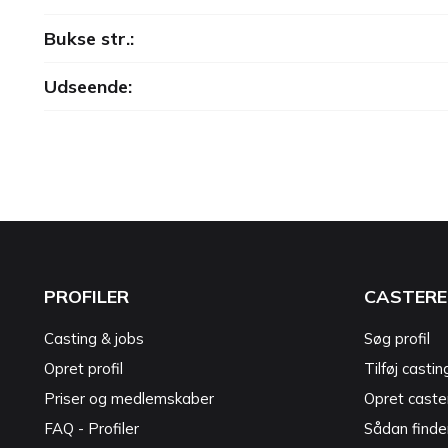
Bukse str.:
Udseende:
PROFILER
CASTERE
Casting & jobs
Søg profil
Opret profil
Tilføj castin
Priser og medlemskaber
Opret caster
FAQ - Profiler
Sådan finde