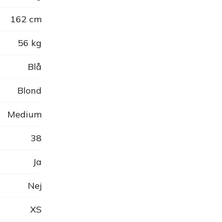
162 cm
56 kg
Blå
Blond
Medium
38
Ja
Nej
XS