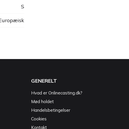
S
 Europæisk
GENERELT
Hvad er Onlinecasting.dk?
Mød holdet
Handelsbetingelser
Cookies
Kontakt