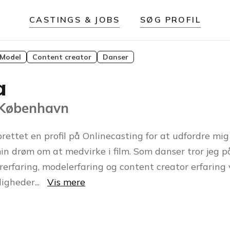
CASTINGS & JOBS
SØG PROFIL
Model
Content creator
Danser
a
 København
rettet en profil på Onlinecasting for at udfordre mig
min drøm om at medvirke i film. Som danser tror jeg på
rerfaring, modelerfaring og content creator erfaring 
digheder
...
Vis mere