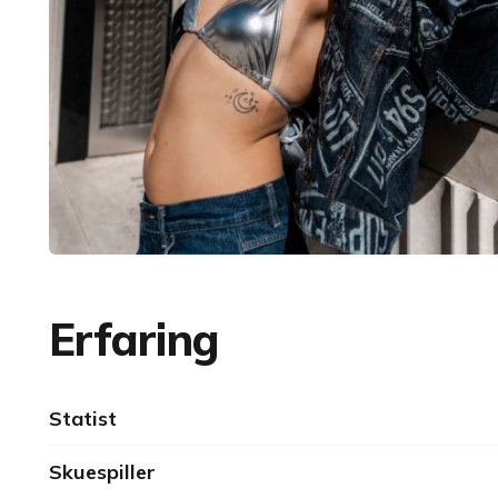
Erfaring
Statist
Skuespiller