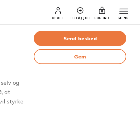
OPRET
TILFØJ JOB
LOG IND
MENU
Send besked
Gem
 selv og
, at
vil styrke