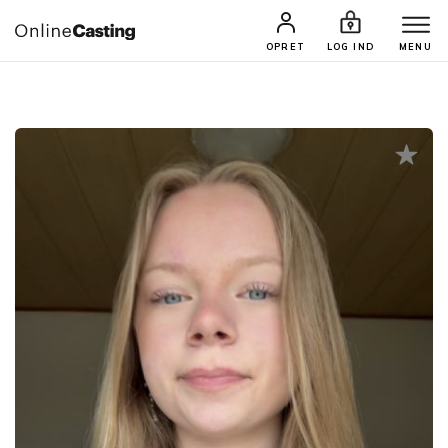
CASTINGS & JOBS
SØG PROFIL
OPRET
LOG IND
MENU