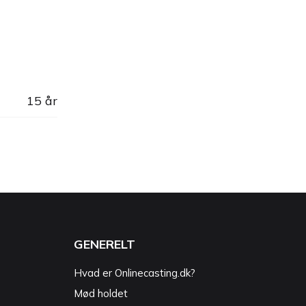
15 år
GENERELT
Hvad er Onlinecasting.dk?
Mød holdet