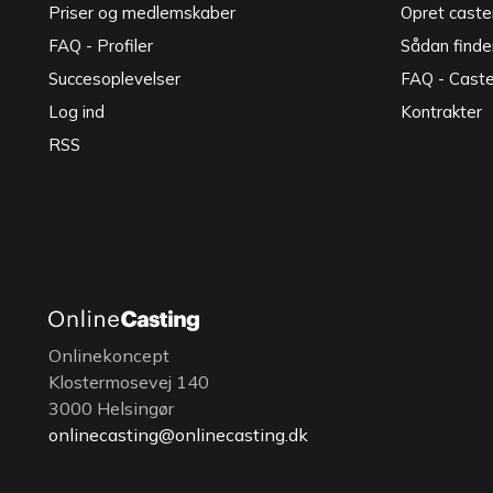
Priser og medlemskaber
Opret caster
FAQ - Profiler
Sådan finde
Succesoplevelser
FAQ - Cast
Log ind
Kontrakter
RSS
Onlinekoncept
Klostermosevej 140
3000 Helsingør
onlinecasting@onlinecasting.dk