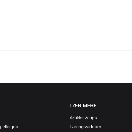
LÆR MERE
Artikler & tips
g eller job
Læringsvideoer