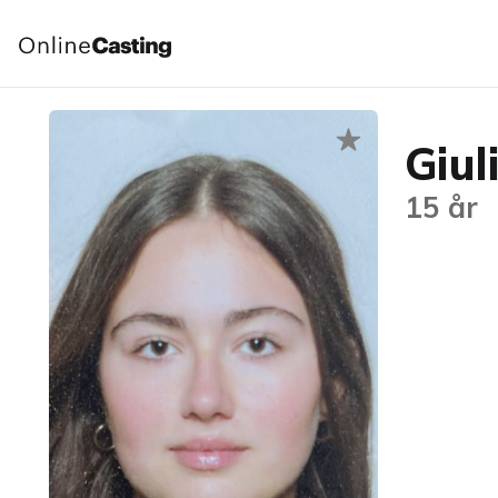
Giul
15 år