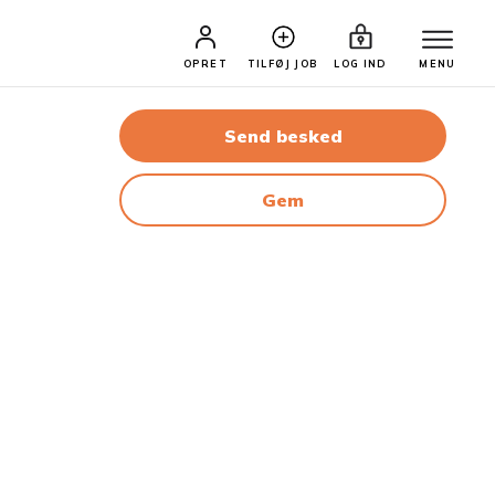
OPRET
TILFØJ JOB
LOG IND
MENU
Send besked
Gem