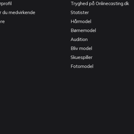
profil
Tryghed på Onlinecasting.dk
r du medvirkende
Statister
ere
Hårmodel
Børnemodel
Audition
Bliv model
Skuespiller
Fotomodel