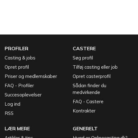
PROFILER
CASTERE
Casting & jobs
Søg profil
Opret profil
Tilføj casting eller job
Priser og medlemskaber
Opret casterprofil
FAQ - Profiler
Sådan finder du
medvirkende
Succesoplevelser
FAQ - Castere
Log ind
Kontrakter
RSS
LÆR MERE
GENERELT
Artikler & tips
Hvad er Onlinecasting.dk?