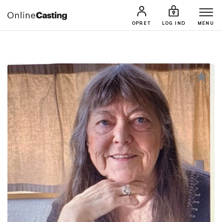
CASTINGS & JOBS
SØG PROFIL
OPRET
LOG IND
MENU