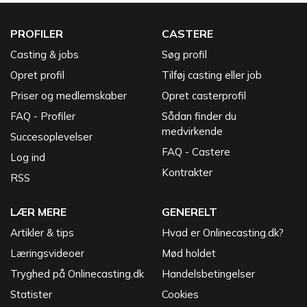
PROFILER
CASTERE
Casting & jobs
Søg profil
Opret profil
Tilføj casting eller job
Priser og medlemskaber
Opret casterprofil
FAQ - Profiler
Sådan finder du
medvirkende
Succesoplevelser
FAQ - Castere
Log ind
Kontrakter
RSS
LÆR MERE
GENERELT
Artikler & tips
Hvad er Onlinecasting.dk?
Læringsvideoer
Mød holdet
Tryghed på Onlinecasting.dk
Handelsbetingelser
Statister
Cookies