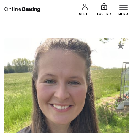
CASTINGS & JOBS
SØG PROFIL
OPRET
LOG IND
MENU