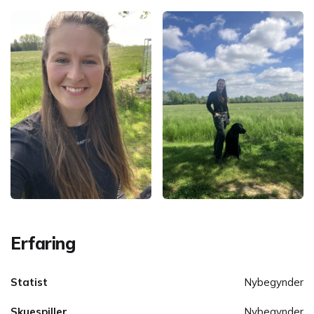
Erfaring
Statist
Nybegynder
Skuespiller
Nybegynder