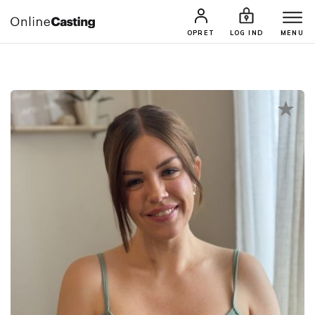
CASTINGS & JOBS
SØG PROFIL
OPRET
LOG IND
MENU