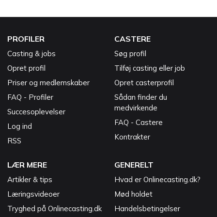
PROFILER
CASTERE
Casting & jobs
Søg profil
Opret profil
Tilføj casting eller job
Priser og medlemskaber
Opret casterprofil
FAQ - Profiler
Sådan finder du
medvirkende
Succesoplevelser
FAQ - Castere
Log ind
Kontrakter
RSS
LÆR MERE
GENERELT
Artikler & tips
Hvad er Onlinecasting.dk?
Læringsvideoer
Mød holdet
Tryghed på Onlinecasting.dk
Handelsbetingelser