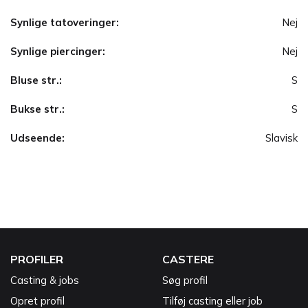
Synlige tatoveringer:
Nej
Synlige piercinger:
Nej
Bluse str.:
S
Bukse str.:
S
Udseende:
Slavisk
PROFILER
CASTERE
Casting & jobs
Søg profil
Opret profil
Tilføj casting eller job