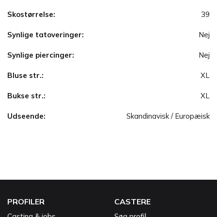
Skostørrelse:
39
Synlige tatoveringer:
Nej
Synlige piercinger:
Nej
Bluse str.:
XL
Bukse str.:
XL
Udseende:
Skandinavisk / Europæisk
PROFILER
CASTERE
Casting & jobs
Søg profil