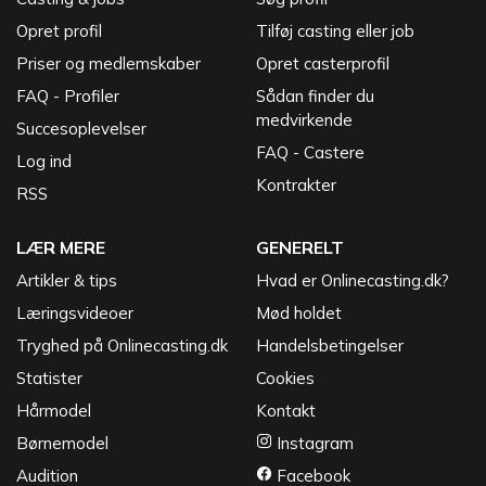
Opret profil
Tilføj casting eller job
Priser og medlemskaber
Opret casterprofil
FAQ - Profiler
Sådan finder du
medvirkende
Succesoplevelser
FAQ - Castere
Log ind
Kontrakter
RSS
LÆR MERE
GENERELT
Artikler & tips
Hvad er Onlinecasting.dk?
Læringsvideoer
Mød holdet
Tryghed på Onlinecasting.dk
Handelsbetingelser
Statister
Cookies
Hårmodel
Kontakt
Børnemodel
Instagram
Audition
Facebook