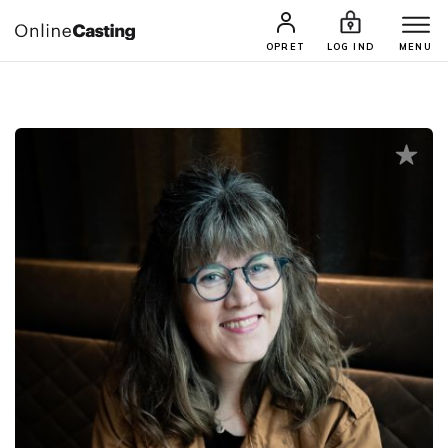
CASTINGS & JOBS
SØG PROFIL
OPRET
LOG IND
MENU