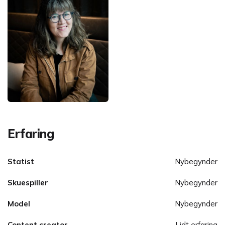
Erfaring
Statist
Nybegynder
Skuespiller
Nybegynder
Model
Nybegynder
Content creator
Lidt erfaring