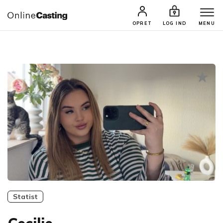
CASTINGS & JOBS
SØG PROFIL
OPRET
LOG IND
MENU
Statist