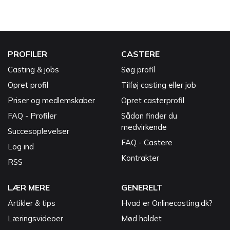
PROFILER
CASTERE
Casting & jobs
Søg profil
Opret profil
Tilføj casting eller job
Priser og medlemskaber
Opret casterprofil
FAQ - Profiler
Sådan finder du
medvirkende
Succesoplevelser
FAQ - Castere
Log ind
Kontrakter
RSS
LÆR MERE
GENERELT
Artikler & tips
Hvad er Onlinecasting.dk?
Læringsvideoer
Mød holdet