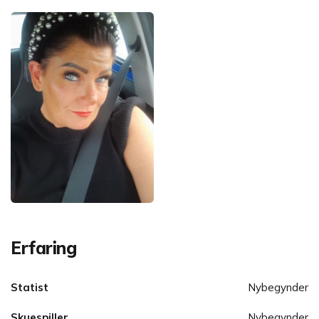
Erfaring
Statist
Nybegynder
Skuespiller
Nybegynder