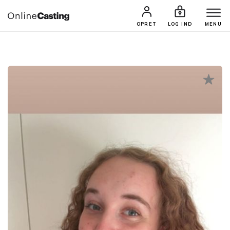
CASTINGS & JOBS
SØG PROFIL
OPRET
LOG IND
MENU