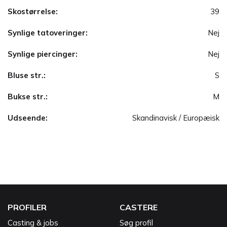
Skostørrelse:
39
Synlige tatoveringer:
Nej
Synlige piercinger:
Nej
Bluse str.:
S
Bukse str.:
M
Udseende:
Skandinavisk / Europæisk
PROFILER
CASTERE
Casting & jobs
Søg profil