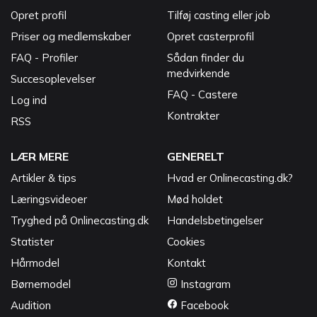
Opret profil
Tilføj casting eller job
Priser og medlemskaber
Opret casterprofil
FAQ - Profiler
Sådan finder du
medvirkende
Succesoplevelser
FAQ - Castere
Log ind
Kontrakter
RSS
LÆR MERE
GENERELT
Artikler & tips
Hvad er Onlinecasting.dk?
Læringsvideoer
Mød holdet
Tryghed på Onlinecasting.dk
Handelsbetingelser
Statister
Cookies
Hårmodel
Kontakt
Børnemodel
Instagram
Audition
Facebook